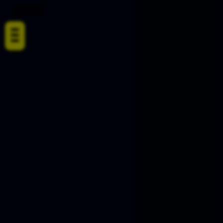
Tap Me!